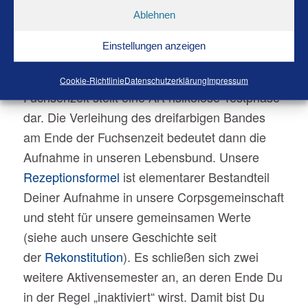
gehören zu wollen. Umgekehrt wollen wir als
Ablehnen
Gemeinschaft uns sicher sein, dass Du zu uns
Einstellungen anzeigen
passt. Sich in dieser Zeit anders zu
entscheiden, ist vollkommen in Ordnung – die
Cookie-Richtlinie
Datenschutzerklärung
Impressum
Fuchsenzeit stellt eine Art risikolose Testphase
dar. Die Verleihung des dreifarbigen Bandes
am Ende der Fuchsenzeit bedeutet dann die
Aufnahme in unseren Lebensbund. Unsere
Rezeptionsformel
ist elementarer Bestandteil
Deiner Aufnahme in unsere Corpsgemeinschaft
und steht für unsere gemeinsamen Werte
(siehe auch unsere Geschichte seit
der
Rekonstitution
). Es schließen sich zwei
weitere Aktivensemester an, an deren Ende Du
in der Regel „inaktiviert“ wirst. Damit bist Du