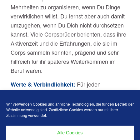
Mehrheiten zu organisieren, wenn Du Dinge
verwirklichen willst. Du lernst aber auch damit
umzugehen, wenn Du Dich nicht durchsetzen
kannst. Viele Corpsbrüder berichten, dass ihre
Aktivenzeit und die Erfahrungen, die sie im
Corps sammeln konnten, prägend und sehr
hilfreich für ihr späteres Weiterkommen im
Beruf waren.
Für jeden
Werte & Verbindlichkeit:
Interessenten des Corps Budissa gibt es eine
einsemestrige Probezeit, die Fuchsenzeit.
Wir verwenden Cookies und ähnliche Technologien, die für den Betrieb der
Website notwendig sind. Zusätzliche Cookies werden nur mit Ihrer
Während ihr lernst Du uns und wir Dich
Zustimmung verwendet.
kennen. Wir finden heraus, ob Wertschätzung
und Freundschaft stark genug sind. Am Ende
Alle Cookies
dieser Zeit solltest Du Dir sicher sein, zu uns