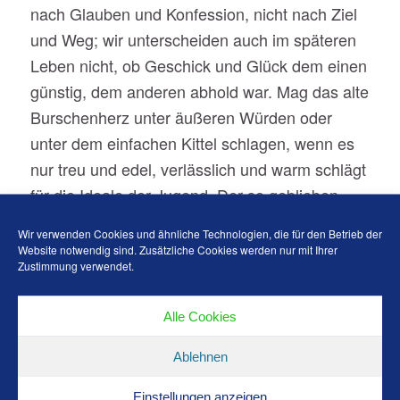
nach Glauben und Konfession, nicht nach Ziel
und Weg; wir unterscheiden auch im späteren
Leben nicht, ob Geschick und Glück dem einen
günstig, dem anderen abhold war. Mag das alte
Burschenherz unter äußeren Würden oder
unter dem einfachen Kittel schlagen, wenn es
nur treu und edel, verlässlich und warm schlägt
für die Ideale der Jugend. Der so geblieben,
der ist der unseren Einer, der hat seinen Platz
Wir verwenden Cookies und ähnliche Technologien, die für den Betrieb der
in unseren Herzen und daraus verdrängt ihn
Website notwendig sind. Zusätzliche Cookies werden nur mit Ihrer
Zustimmung verwendet.
keine Macht und keine Rangordnung.“
– die in wenigen
Unsere Rezeptionsformel
Alle Cookies
Worten unsere Haltung beschreibt.
Ablehnen
Interessiert?
Einstellungen anzeigen