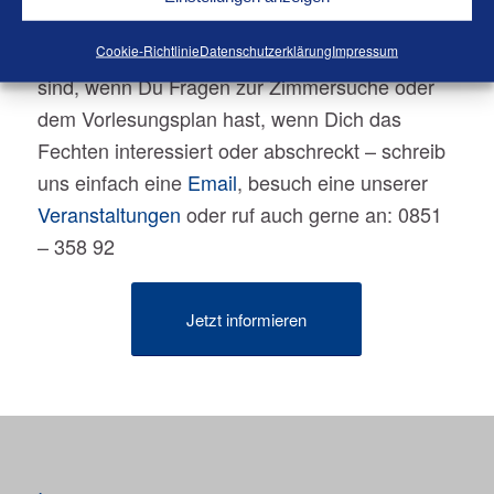
Wir beißen nicht. Wenn Du wissen möchtest,
was ein Corps ist und was wir für ein Corps
Cookie-Richtlinie
Datenschutzerklärung
Impressum
sind, wenn Du Fragen zur Zimmersuche oder
dem Vorlesungsplan hast, wenn Dich das
Fechten interessiert oder abschreckt – schreib
uns einfach eine
Email
, besuch eine unserer
Veranstaltungen
oder ruf auch gerne an: 0851
– 358 92
Jetzt informieren